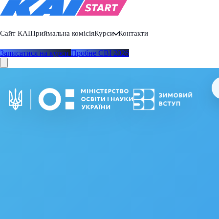
Сайт КАІ
Приймальна комісія
Курси
Контакти
Записатися на курси
Пробне ЄВІ 2026