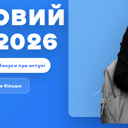
ОВИЙ
2026
бонуси при вступі
я більше