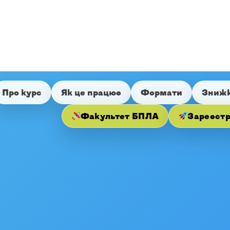
Про курс
Як це працює
Формати
Зниж
Факультет БПЛА
Зареєст