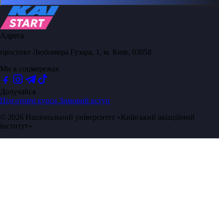
Адреса
проспект Любомира Гузара, 1, м. Київ, 03058
Ми в соцмережах
Долучайся
Підготовчі курси
Зимовий вступ
© 2026 Національний університет «Київський авіаційний
інститут»