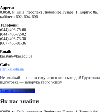
Адреса:
03058, м. Київ, проспект Любомира Гузара, 1, Корпус 8а,
кабінети 602, 604, 606
Телефони:
(044) 406-75-60
(044) 406-72-02
(044) 406-73-30
(067) 465-81-36
Email:
kai.start@kai.edu.ua
Сайт:
start.kai.edu.ua
Не зволікай — почни готуватися вже сьогодні! Ґрунтовна
підготовка — запорука твого успіху.
Записатися на курси
Як нас знайти
03058, м. Київ, проспект Любомира Гузара, 1 (Корпус 8а)