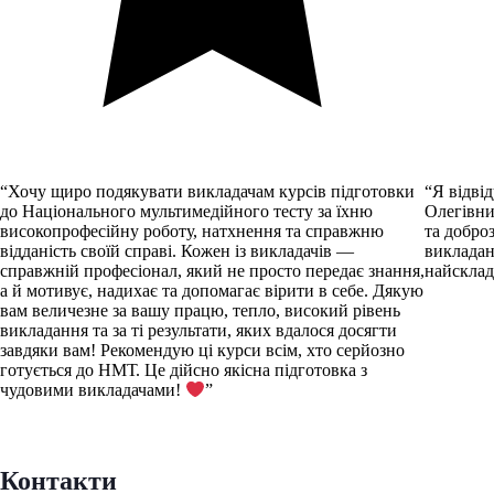
“Хочу щиро подякувати викладачам курсів підготовки
“Я відві
до Національного мультимедійного тесту за їхню
Олегівни
високопрофесійну роботу, натхнення та справжню
та добро
відданість своїй справі. Кожен із викладачів —
викладан
справжній професіонал, який не просто передає знання,
найсклад
а й мотивує, надихає та допомагає вірити в себе. Дякую
вам величезне за вашу працю, тепло, високий рівень
викладання та за ті результати, яких вдалося досягти
завдяки вам! Рекомендую ці курси всім, хто серйозно
готується до НМТ. Це дійсно якісна підготовка з
чудовими викладачами!
”
Контакти