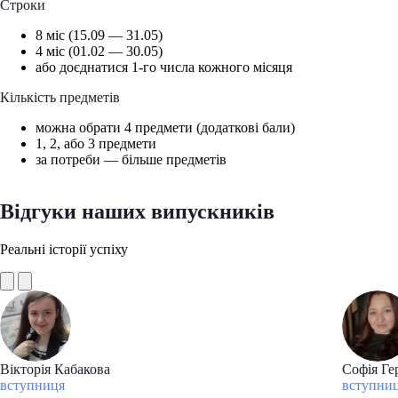
Строки
8 міс (15.09 — 31.05)
4 міс (01.02 — 30.05)
або доєднатися 1-го числа кожного місяця
Кількість предметів
можна обрати 4 предмети (додаткові бали)
1, 2, або 3 предмети
за потреби — більше предметів
Відгуки наших випускників
Реальні історії успіху
Вікторія Кабакова
Софія Ге
вступниця
вступни